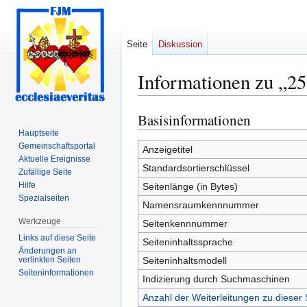
Seite
Diskussion
Informationen zu „2
Basisinformationen
Zur
Zur
Navigation
Suche
Hauptseite
Gemeinschafts­portal
springen
springen
Anzeigetitel
Aktuelle Ereignisse
Standardsortierschlüssel
Zufällige Seite
Hilfe
Seitenlänge (in Bytes)
Spezialseiten
Namensraumkennnummer
Werkzeuge
Seitenkennnummer
Links auf diese Seite
Seiteninhaltssprache
Änderungen an
verlinkten Seiten
Seiteninhaltsmodell
Seiten­­informationen
Indizierung durch Suchmaschinen
Anzahl der Weiterleitungen zu dieser 