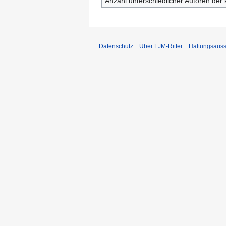
Anzahl unterschiedlicher Autoren der 
Datenschutz
Über FJM-Ritter
Haftungsauss