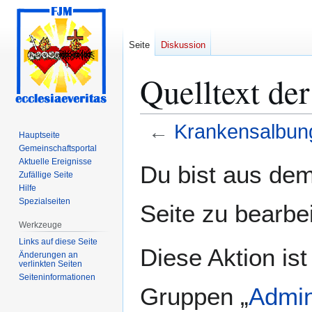
Seite
Diskussion
Quelltext de
←
Krankensalbun
Hauptseite
Gemeinschafts­portal
Zur
Zur
Aktuelle Ereignisse
Du bist aus dem
Zufällige Seite
Navigation
Suche
Hilfe
springen
springen
Spezialseiten
Seite zu bearbe
Werkzeuge
Links auf diese Seite
Diese Aktion ist
Änderungen an
verlinkten Seiten
Seiten­­informationen
Gruppen „
Admin