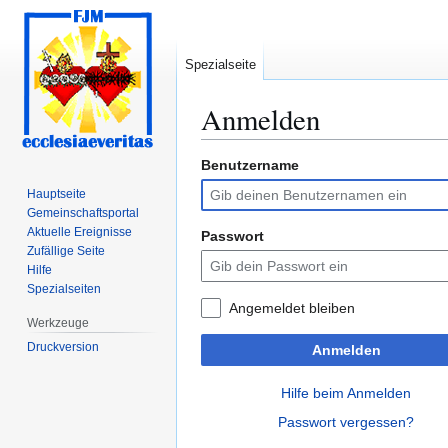
Spezialseite
Anmelden
Benutzername
Zur
Zur
Navigation
Suche
Hauptseite
springen
springen
Gemeinschafts­portal
Aktuelle Ereignisse
Passwort
Zufällige Seite
Hilfe
Spezialseiten
Angemeldet bleiben
Werkzeuge
Druckversion
Anmelden
Hilfe beim Anmelden
Passwort vergessen?