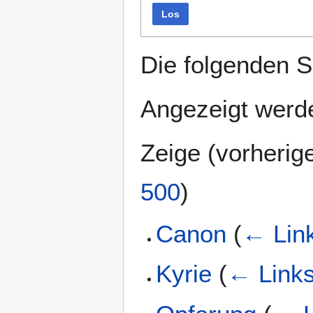
Los
Die folgenden S
Angezeigt werde
Zeige (
vorherig
500
)
Canon
(
← Lin
Kyrie
(
← Link