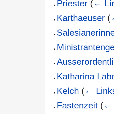
Priester
(
← Li
Karthaeuser
(
Salesianerinn
Ministranteng
Ausserordentli
Katharina Lab
Kelch
(
← Link
Fastenzeit
(
← 