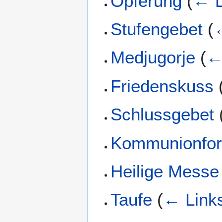
Opferung
(
← L
Stufengebet
(
Medjugorje
(
←
Friedenskuss
Schlussgebet
Kommunionfo
Heilige Messe
Taufe
(
← Link