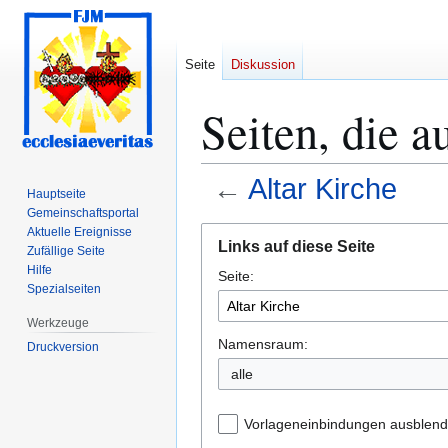
Seite
Diskussion
Seiten, die a
←
Altar Kirche
Hauptseite
Gemeinschafts­portal
Zur
Zur
Aktuelle Ereignisse
Links auf diese Seite
Zufällige Seite
Navigation
Suche
Hilfe
Seite:
springen
springen
Spezialseiten
Werkzeuge
Namensraum:
Druckversion
alle
Vorlageneinbindungen ausblen