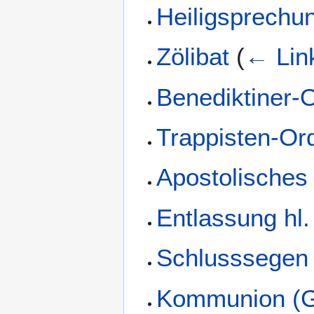
Heiligsprechu
Zölibat
(
← Lin
Benediktiner-
Trappisten-Or
Apostolisches
Entlassung hl
Schlusssegen
Kommunion (G