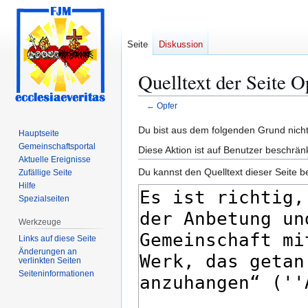
Seite
Diskussion
Quelltext der Seite O
←
Opfer
Zur
Zur
Du bist aus dem folgenden Grund nicht 
Hauptseite
Navigation
Suche
Gemeinschafts­portal
Diese Aktion ist auf Benutzer beschrän
springen
springen
Aktuelle Ereignisse
Du kannst den Quelltext dieser Seite b
Zufällige Seite
Hilfe
Spezialseiten
Werkzeuge
Links auf diese Seite
Änderungen an
verlinkten Seiten
Seiten­­informationen