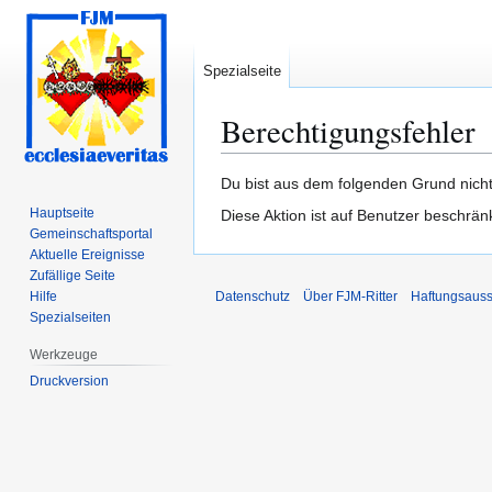
Spezialseite
Berechtigungsfehler
Zur
Zur
Du bist aus dem folgenden Grund nicht
Navigation
Suche
Hauptseite
Diese Aktion ist auf Benutzer beschrän
springen
springen
Gemeinschafts­portal
Aktuelle Ereignisse
Zufällige Seite
Hilfe
Datenschutz
Über FJM-Ritter
Haftungsauss
Spezialseiten
Werkzeuge
Druckversion