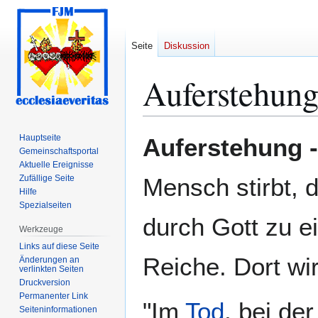
Seite
Diskussion
Auferstehung
Zur
Zur
Hauptseite
Auferstehung 
Navigation
Suche
Gemeinschafts­portal
Aktuelle Ereignisse
springen
springen
Zufällige Seite
Mensch stirbt, 
Hilfe
Spezialseiten
durch Gott zu 
Werkzeuge
Links auf diese Seite
Reiche. Dort wi
Änderungen an
verlinkten Seiten
Druckversion
Permanenter Link
"Im
Tod
, bei de
Seiten­­informationen