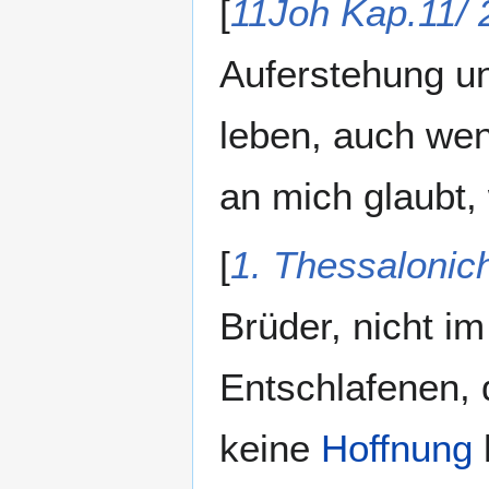
[
11Joh Kap.11/ 
Auferstehung un
leben, auch wenn
an mich glaubt, 
[
1. Thessalonic
Brüder, nicht i
Entschlafenen, d
keine
Hoffnung