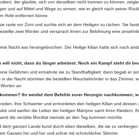
sbert, der glaubte, sich von derselben nicht trennen zu können, zeigt
en und auf Mittel und Wege zu sinnen, wie er gleich nach seiner Rück
om Hofe entfernen könne.
sie raste vor Zorn und suchte sich an dem Heiligen zu rächen. Sie fa
bestellte zwei Mörder und versprach ihnen zur Belohnung eine ansehn
mmte Nacht war herangebrochen. Der Heilige Kilian hatte sich nach a
ch will nicht, dass du länger arbeitest. Noch ein Kampf steht dir be
seine Gefährten und ermahnte sie zu Standhaftigkeit; dann begab er si
 in der Nacht stürmten die bestellten Meuchelmörder in das Zimmer, wo
 Worten an:
ekommen? Ihr werdet dem Befehle eurer Herzogin nachkommen; wi
 reden, ihre Schwerter und ermordeten den heiligen Kilian und dessen 
ube und warfen die Leiber der heiligen Märtyrer samt ihren Kleidern, K
 damit die verübte Mordtat niemals an den Tag kommen möchte.
ld dem ganzen Lande kund durch eben dieselben, die sie zu verbergen
den Gassen hin und her und schrie mit schrecklicher Stimme: