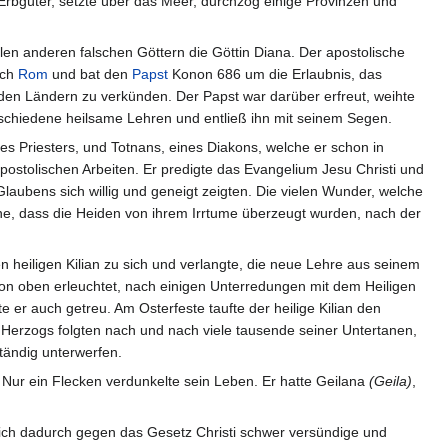
Erbgüter, setzte über das Meer, durchzog einige Provinzen und
en anderen falschen Göttern die Göttin Diana. Der apostolische
ach
Rom
und bat den
Papst
Konon 686 um die Erlaubnis, das
en Ländern zu verkünden. Der Papst war darüber erfreut, weihte
erschiedene heilsame Lehren und entließ ihn mit seinem Segen.
nes Priesters, und Totnans, eines Diakons, welche er schon in
ostolischen Arbeiten. Er predigte das Evangelium Jesu Christi und
laubens sich willig und geneigt zeigten. Die vielen Wunder, welche
che, dass die Heiden von ihrem Irrtume überzeugt wurden, nach der
 heiligen Kilian zu sich und verlangte, die neue Lehre aus seinem
von oben erleuchtet, nach einigen Unterredungen mit dem Heiligen
e er auch getreu. Am Osterfeste taufte der heilige Kilian den
Herzogs folgten nach und nach viele tausende seiner Untertanen,
tändig unterwerfen.
 Nur ein Flecken verdunkelte sein Leben. Er hatte Geilana
(Geila)
,
 sich dadurch gegen das Gesetz Christi schwer versündige und