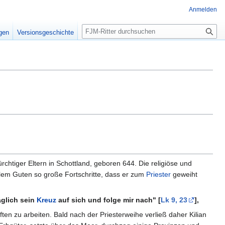
Anmelden
S
igen
Versionsgeschichte
u
c
h
e
chtiger Eltern in Schottland, geboren 644. Die religiöse und
allem Guten so große Fortschritte, dass er zum
Priester
geweiht
äglich sein
Kreuz
auf sich und folge mir nach" [
Lk 9, 23
],
ften zu arbeiten. Bald nach der Priesterweihe verließ daher Kilian