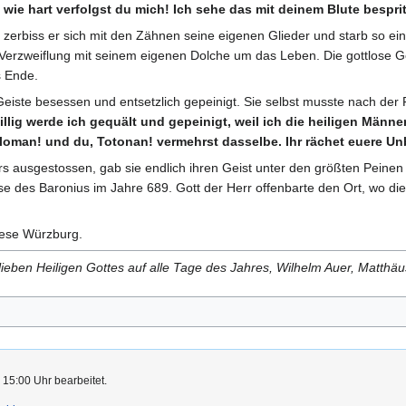
, wie hart verfolgst du mich! Ich sehe das mit deinem Blute bespr
 zerbiss er sich mit den Zähnen seine eigenen Glieder und starb so 
 Verzweiflung mit seinem eigenen Dolche um das Leben. Die gottlose Ge
s Ende.
eiste besessen und entsetzlich gepeinigt. Sie selbst musste nach der 
llig werde ich gequält und gepeinigt, weil ich die heiligen Männe
loman! und du, Totonan! vermehrst dasselbe. Ihr rächet euere Unb
rs ausgestossen, gab sie endlich ihren Geist unter den größten Peinen
des Baronius im Jahre 689. Gott der Herr offenbarte den Ort, wo die 
zese Würzburg.
ieben Heiligen Gottes auf alle Tage des Jahres, Wilhelm Auer, Matth
 15:00 Uhr bearbeitet.