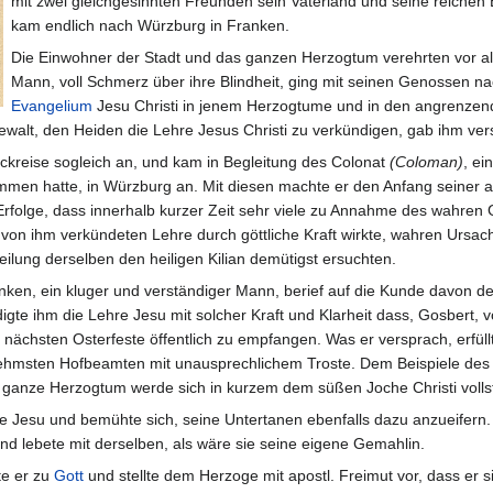
mit zwei gleichgesinnten Freunden sein Vaterland und seine reichen 
kam endlich nach Würzburg in Franken.
Die Einwohner der Stadt und das ganzen Herzogtum verehrten vor all
Mann, voll Schmerz über ihre Blindheit, ging mit seinen Genossen n
Evangelium
Jesu Christi in jenem Herzogtume und in den angrenzend
e Gewalt, den Heiden die Lehre Jesus Christi zu verkündigen, gab ihm v
ückreise sogleich an, und kam in Begleitung des Colonat
(Coloman)
, ei
men hatte, in Würzburg an. Mit diesen machte er den Anfang seiner ap
rfolge, dass innerhalb kurzer Zeit sehr viele zu Annahme des wahren G
r von ihm verkündeten Lehre durch göttliche Kraft wirkte, wahren Ursa
eilung derselben den heiligen Kilian demütigst ersuchten.
ken, ein kluger und verständiger Mann, berief auf die Kunde davon den
gte ihm die Lehre Jesu mit solcher Kraft und Klarheit dass, Gosbert, 
 nächsten Osterfeste öffentlich zu empfangen. Was er versprach, erfüllt
nehmsten Hofbeamten mit unausprechlichem Troste. Dem Beispiele des 
 ganze Herzogtum werde sich in kurzem dem süßen Joche Christi volls
e Jesu und bemühte sich, seine Untertanen ebenfalls dazu anzueifern.
nd lebete mit derselben, als wäre sie seine eigene Gemahlin.
hte er zu
Gott
und stellte dem Herzoge mit apostl. Freimut vor, dass er