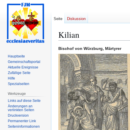
Seite
Diskussion
Kilian
Zur
Zur
Bischof von Würzburg, Märtyrer
Navigation
Suche
Hauptseite
springen
springen
Gemeinschafts­portal
Aktuelle Ereignisse
Zufällige Seite
Hilfe
Spezialseiten
Werkzeuge
Links auf diese Seite
Änderungen an
verlinkten Seiten
Druckversion
Permanenter Link
Seiten­­informationen