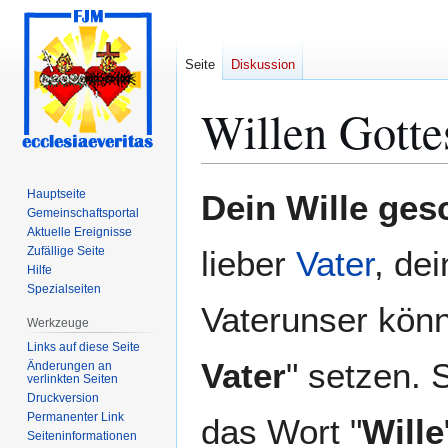
Seite
Diskussion
Willen Gotte
Zur
Zur
Hauptseite
Dein Wille ges
Navigation
Suche
Gemeinschafts­portal
Aktuelle Ereignisse
springen
springen
Zufällige Seite
lieber
Vater
, de
Hilfe
Spezialseiten
Vaterunser könn
Werkzeuge
Links auf diese Seite
Vater
" setzen. 
Änderungen an
verlinkten Seiten
Druckversion
Permanenter Link
das Wort "
Wille
Seiten­­informationen