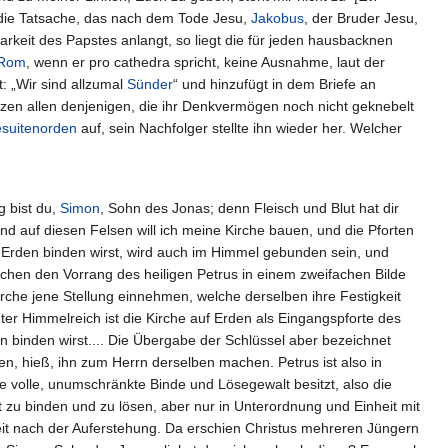
 die Tatsache, das nach dem Tode Jesu,
Jakobus
, der Bruder Jesu,
rkeit des Papstes anlangt, so liegt die für jeden hausbacknen
Rom
, wenn er pro cathedra spricht, keine Ausnahme, laut der
ht: „Wir sind allzumal
Sünder
“ und hinzufügt in dem Briefe an
zen allen denjenigen, die ihr Denkvermögen noch nicht geknebelt
esuitenorden
auf, sein Nachfolger stellte ihn wieder her. Welcher
g bist du,
Simon
, Sohn des Jonas; denn Fleisch und Blut hat dir
und auf diesen Felsen will ich meine Kirche bauen, und die Pforten
uf Erden binden wirst, wird auch im Himmel gebunden sein, und
echen den Vorrang des heiligen Petrus in einem zweifachen Bilde
 Kirche jene Stellung einnehmen, welche derselben ihre Festigkeit
Unter Himmelreich ist die Kirche auf Erden als Eingangspforte des
en binden wirst.... Die Übergabe der Schlüssel aber bezeichnet
, hieß, ihn zum Herrn derselben machen. Petrus ist also in
e volle, unumschränkte Binde und Lösegewalt besitzt, also die
t zu binden und zu lösen, aber nur in Unterordnung und Einheit mit
Zeit nach der Auferstehung. Da erschien Christus mehreren Jüngern