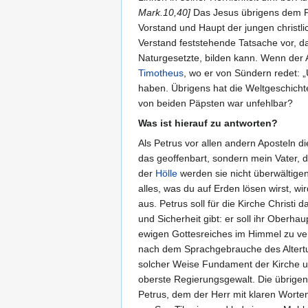
Mark.10,40]
Das Jesus übrigens dem Pe
Vorstand und Haupt der jungen christ
Verstand feststehende Tatsache vor, d
Naturgesetzte, bilden kann. Wenn der
Timotheus
, wo er von Sündern redet: 
haben. Übrigens hat die Weltgeschicht
von beiden Päpsten war unfehlbar?
Was ist hierauf zu antworten?
Als Petrus vor allen andern Aposteln die
das geoffenbart, sondern mein Vater, 
der
Hölle
werden sie nicht überwältigen
alles, was du auf Erden lösen wirst, w
aus. Petrus soll für die Kirche Christi
und Sicherheit gibt: er soll ihr Oberha
ewigen Gottesreiches im Himmel zu vers
nach dem Sprachgebrauche des Altertum
solcher Weise Fundament der Kirche un
oberste Regierungsgewalt. Die übrigen 
Petrus, dem der Herr mit klaren Worten