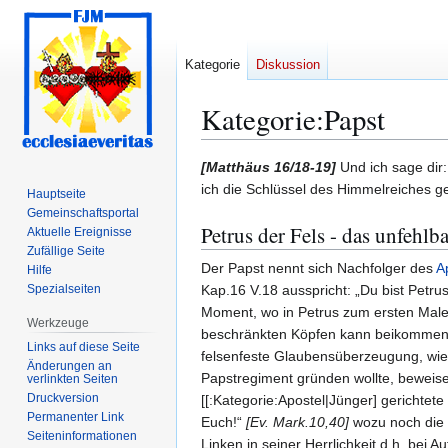
Kategorie
Diskussion
Kategorie
:
Papst
Zur
Zur
[Matthäus 16/18-19]
Und ich sage dir:
Navigation
Suche
ich die Schlüssel des Himmelreiches g
Hauptseite
springen
springen
Gemeinschafts­portal
Petrus der Fels - das unfehlb
Aktuelle Ereignisse
Zufällige Seite
Der Papst nennt sich Nachfolger des
A
Hilfe
Spezialseiten
Kap.16 V.18 ausspricht: „Du bist Petrus
Moment, wo in Petrus zum ersten Male 
Werkzeuge
beschränkten Köpfen kann beikommen, a
Links auf diese Seite
felsenfeste Glaubensüberzeugung, wie 
Änderungen an
Papstregiment gründen wollte, beweisen
verlinkten Seiten
Druckversion
[[:Kategorie:Apostel|Jünger] gerichtete
Permanenter Link
Euch!“
[Ev. Mark.10,40]
wozu noch die d
Seiten­­informationen
Linken in seiner Herrlichkeit d.h. bei