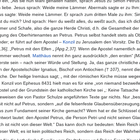
 ein, „Als sie nun Mahl gehalten hatten, sprach Jesus zu Simon Petrus
ch liebe. Jesus sprach: Weide meine Lämmer. Abermals sagte er zu Ihm:
esus sagte: Weide meine Lämmer. Er sprach zum dritten Male zu ihm: Si
st du mich? Und sprach: Herr du weißt alles, du weißt auch, das ich d
mer und Schafe, also die ganze Herde Christi, d.h. die Gesamtheit der G
ung des Oberhirtenamtes an Petrus. Petrus selbst handelt stets als Ob
nder; er führt auf dem Apostel –
Konzil
zu Jerusalem den Vorsitz. Die Ev
,36]
, „Petrus mit den Elfen „
[Apg.2,37]
. Wenn die Apostel namentlich a
 immer wechselt.
Matthäus
nennt ihn ganz ausdrücklich „den ersten“
[M
erste sein – nach seiner Würde und Stellung. Ja, das ganze christliche 
 der Apostelschüler Ignatius, Bischof von Antiochien
(† 107)
, nennt di
che. Der heilige Iremäus sagt; „ mit der römischen Kirche müsse weg
Konzil von Ephesus 8431 hielt man es für eine „von niemand bezweifel
stel und der Grundstein der katholischen Kirche sei „: Keine Tatsache i
eisen die von Pastor Schulze angeführten Texte gar nichts. Nur „besc
mit nicht auf Petrus, sondern „auf die felsenfeste Glaubensüberzeugun
tus zum Fundament seiner Kirche gemacht? Wem hat er die Schlüssel 
wort lautet: den Apostel Petrus, die Person Petri und nicht seinen Glau
ich ist nicht von dieser Welt.“ Das kann doch nur bedeuten: Mein Reich
ser Welt; es ist kein politisches Reich, sondern das Reich der Wahrh