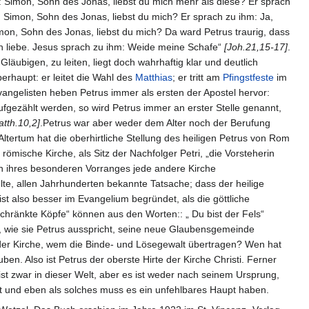
: Simon, Sohn des Jonas, liebst du mich mehr als diese? Er sprach
 Simon, Sohn des Jonas, liebst du mich? Er sprach zu ihm: Ja,
mon, Sohn des Jonas, liebst du mich? Da ward Petrus traurig, dass
ich liebe. Jesus sprach zu ihm: Weide meine Schafe“
[Joh.21,15-17]
.
läubigen, zu leiten, liegt doch wahrhaftig klar und deutlich
erhaupt: er leitet die Wahl des
Matthias
; er tritt am
Pfingstfeste
im
angelisten heben Petrus immer als ersten der Apostel hervor:
ufgezählt werden, so wird Petrus immer an erster Stelle genannt,
atth.10,2]
.Petrus war aber weder dem Alter noch der Berufung
Altertum hat die oberhirtliche Stellung des heiligen Petrus von Rom
e römische Kirche, als Sitz der Nachfolger Petri, „die Vorsteherin
en ihres besonderen Vorranges jede andere Kirche
te, allen Jahrhunderten bekannte Tatsache; dass der heilige
st also besser im Evangelium begründet, als die göttliche
hränkte Köpfe“ können aus den Worten:: „ Du bist der Fels“
g, wie sie Petrus ausspricht, seine neue Glaubensgemeinde
der Kirche, wem die Binde- und Lösegewalt übertragen? Wen hat
ben. Also ist Petrus der oberste Hirte der Kirche Christi. Ferner
 ist zwar in dieser Welt, aber es ist weder nach seinem Ursprung,
eit und eben als solches muss es ein unfehlbares Haupt haben.