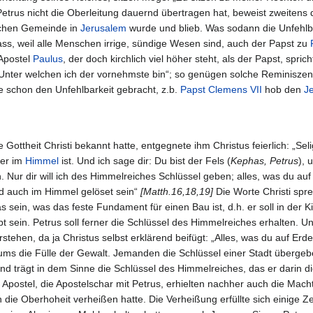
trus nicht die Oberleitung dauernd übertragen hat, beweist zweitens
lichen Gemeinde in
Jerusalem
wurde und blieb. Was sodann die Unfehlba
ass, weil alle Menschen irrige, sündige Wesen sind, auch der Papst zu
 Apostel
Paulus
, der doch kirchlich viel höher steht, als der Papst, spric
„Unter welchen ich der vornehmste bin“; so genügen solche Reminiszen
e schon den Unfehlbarkeit gebracht, z.b.
Papst Clemens VII
hob den
J
 Gottheit Christi bekannt hatte, entgegnete ihm Christus feierlich: „Seli
der im
Himmel
ist. Und ich sage dir: Du bist der Fels (
Kephas, Petrus
), 
. Nur dir will ich des Himmelreiches Schlüssel geben; alles, was du a
ird auch im Himmel gelöset sein“
[Matth.16,18,19]
Die Worte Christi spr
 das sein, was das feste Fundament für einen Bau ist, d.h. er soll in der
upt sein. Petrus soll ferner die Schlüssel des Himmelreiches erhalten. 
tehen, da ja Christus selbst erklärend beifügt: „Alles, was du auf Erd
s die Fülle der Gewalt. Jemanden die Schlüssel einer Stadt übergeben
d trägt in dem Sinne die Schlüssel des Himmelreiches, das er darin di
Apostel, die Apostelschar mit Petrus, erhielten nachher auch die Mach
 die Oberhoheit verheißen hatte. Die Verheißung erfüllte sich einige 