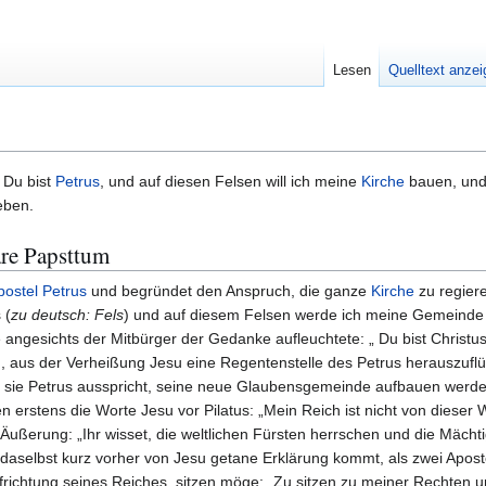
Lesen
Quelltext anze
 Du bist
Petrus
, und auf diesen Felsen will ich meine
Kirche
bauen, und 
eben.
are Papsttum
postel Petrus
und begründet den Anspruch, die ganze
Kirche
zu regiere
 (
zu deutsch: Fels
) und auf diesem Felsen werde ich meine Gemeinde 
angesichts der Mitbürger der Gedanke aufleuchtete: „ Du bist Christus
us der Verheißung Jesu eine Regentenstelle des Petrus herauszuflüge
sie Petrus ausspricht, seine neue Glaubensgemeinde aufbauen werde. D
 erstens die Worte Jesu vor Pilatus: „Mein Reich ist nicht von dieser 
 Äußerung: „Ihr wisset, die weltlichen Fürsten herrschen und die Mächt
aselbst kurz vorher von Jesu getane Erklärung kommt, als zwei Apostel
 Aufrichtung seines Reiches, sitzen möge: „Zu sitzen zu meiner Rechten 