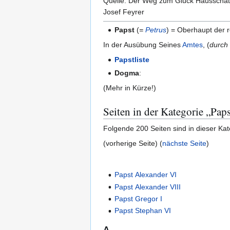
Quelle: Der Weg zum Glück Hausschatz 
Josef Feyrer
Papst
(
=
Petrus
) = Oberhaupt der r
In der Ausübung Seines
Amtes
, (
durch
Papstliste
Dogma
:
(Mehr in Kürze!)
Seiten in der Kategorie „Paps
Folgende 200 Seiten sind in dieser Ka
(vorherige Seite) (
nächste Seite
)
Papst Alexander VI
Papst Alexander VIII
Papst Gregor I
Papst Stephan VI
A