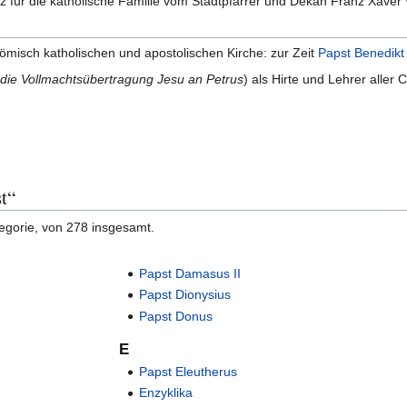
für die katholische Familie vom Stadtpfarrer und Dekan Franz Xaver 
ömisch katholischen und apostolischen Kirche: zur Zeit
Papst Benedikt
 die Vollmachtsübertragung Jesu an Petrus
) als Hirte und Lehrer aller 
t“
tegorie, von 278 insgesamt.
Papst Damasus II
Papst Dionysius
Papst Donus
E
Papst Eleutherus
Enzyklika