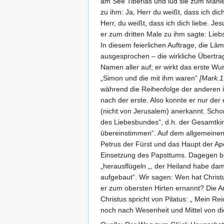
am See Tiberias und lud sie zum Mahle
zu ihm: Ja, Herr du weißt, dass ich di
Herr, du weißt, dass ich dich liebe. J
er zum dritten Male zu ihm sagte: Lieb
In diesem feierlichen Auftrage, die Läm
ausgesprochen – die wirkliche Übertrag
Namen aller auf; er wirkt das erste Wu
„Simon und die mit ihm waren“
[Mark.1
während die Reihenfolge der anderen
nach der erste. Also konnte er nur der 
(nicht von Jerusalem) anerkannt. Schon
des Liebesbundes“, d.h. der Gesamtkir
übereinstimmen“. Auf dem allgemeinen 
Petrus der Fürst und das Haupt der Apo
Einsetzung des Papsttums. Dagegen bew
„herausflügeln „, der Heiland habe da
aufgebaut“. Wir sagen: Wen hat Chris
er zum obersten Hirten ernannt? Die Ant
Christus spricht von Pilatus: „ Mein Re
noch nach Wesenheit und Mittel von die